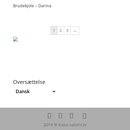
Brudekjole – Darina
1
2
3
→
Oversættelse
2019 ® Kazu-salons.lv