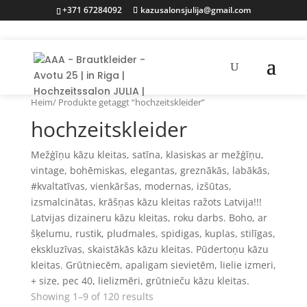
+371 67284092
kazusalonsjulija@gmail.com
Heim
/ Produkte getaggt “hochzeitskleider”
hochzeitskleider
Mežģīņu kāzu kleitas, satīna, klasiskas ar mežģīņu,
vintage, bohēmiskas, elegantas, greznākās, labākās,
#kvaltatīvas, vienkāršas, modernas, izšūtas,
izsmalcinātas, krāšņas kāzu kleitas ražots Latvija!!!
Latvijas dizaineru kāzu kleitas, roku darbs. Boho, ar
šķelumu, rustik, pludmales, spidigas, kuplas, stilīgas,
ekskluzīvas, skaistākās kāzu kleitas. Pūdertoņu kāzu
kleitas. Grūtniecēm, apaligam sievietēm, lielie izmeri,
+ size, pec 40, lielizmēri, grūtnieču kāzu kleitas.
Showing 1–9 of 120 results