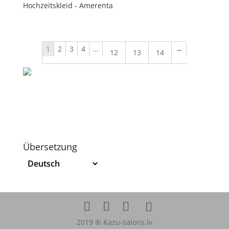
Hochzeitskleid - Amerenta
1
2
3
4
…
→
12
13
14
Übersetzung
2019 ® Kazu-salons.lv