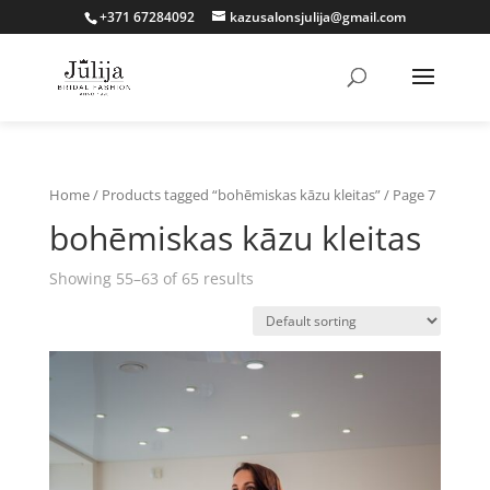
+371 67284092
kazusalonsjulija@gmail.com
Home
/
Products tagged “bohēmiskas kāzu kleitas”
/ Page 7
bohēmiskas kāzu kleitas
Showing 55–63 of 65 results