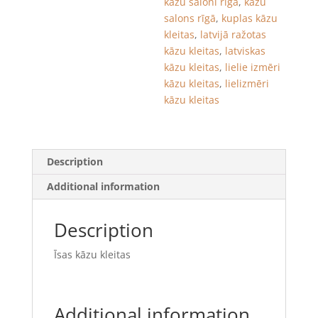
kāzu saloni rīgā
,
kāzu
salons rīgā
,
kuplas kāzu
kleitas
,
latvijā ražotas
kāzu kleitas
,
latviskas
kāzu kleitas
,
lielie izmēri
kāzu kleitas
,
lielizmēri
kāzu kleitas
Description
Additional information
Description
Īsas kāzu kleitas
Additional information