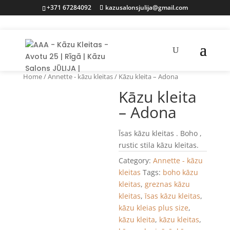
+371 67284092
kazusalonsjulija@gmail.com
Home
/
Annette - kāzu kleitas
/ Kāzu kleita – Adona
Kāzu kleita
– Adona
Īsas kāzu kleitas . Boho ,
rustic stila kāzu kleitas.
Category:
Annette - kāzu
kleitas
Tags:
boho kāzu
kleitas
,
greznas kāzu
kleitas
,
īsas kāzu kleitas
,
kāzu kleias plus size
,
kāzu kleita
,
kāzu kleitas
,