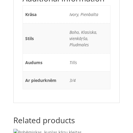
Krāsa
Ivory, Pienbalta
Boho, Klasiska,
Stils
vienkāŗša,
Pludmales
Audums
Tills
Ar piedurknēm
3/4
Related products