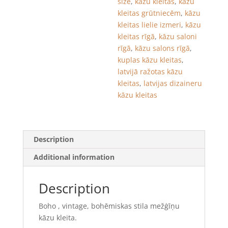
size
,
kāzu kleitas
,
kāzu
kleitas grūtniecēm
,
kāzu
kleitas lielie izmeri
,
kāzu
kleitas rīgā
,
kāzu saloni
rīgā
,
kāzu salons rīgā
,
kuplas kāzu kleitas
,
latvijā ražotas kāzu
kleitas
,
latvijas dizaineru
kāzu kleitas
Description
Additional information
Description
Boho , vintage, bohēmiskas stila mežģīņu
kāzu kleita.