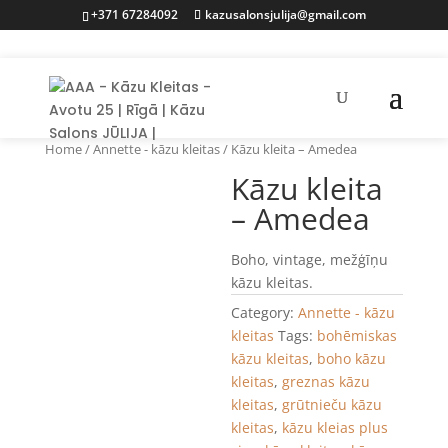
+371 67284092
kazusalonsjulija@gmail.com
Home
/
Annette - kāzu kleitas
/ Kāzu kleita – Amedea
Kāzu kleita
– Amedea
Boho, vintage, mežģīņu
kāzu kleitas.
Category:
Annette - kāzu
kleitas
Tags:
bohēmiskas
kāzu kleitas
,
boho kāzu
kleitas
,
greznas kāzu
kleitas
,
grūtnieču kāzu
kleitas
,
kāzu kleias plus