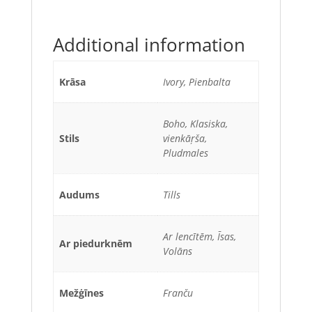
Additional information
Krāsa
Ivory, Pienbalta
Boho, Klasiska,
Stils
vienkāŗša,
Pludmales
Audums
Tills
Ar lencītēm, Īsas,
Ar piedurknēm
Volāns
Mežģīnes
Franču