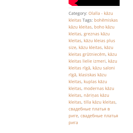
Category:
Olalla - kāzu
kleitas
Tags:
bohēmiskas
kāzu kleitas
,
boho kāzu
kleitas
,
greznas kāzu
kleitas
,
kāzu kleias plus
size
,
kāzu kleitas
,
kāzu
kleitas grūtniecēm
,
kāzu
kleitas lielie izmeri
,
kāzu
kleitas rīgā
,
kāzu saloni
rīgā
,
klasiskas kāzu
kleitas
,
kuplas kāzu
kleitas
,
modernas kāzu
kleitas
,
nāriņas kāzu
kleitas
,
tilla kāzu kleitas
,
свадебные платья в
риге
,
свадебные платья
рига