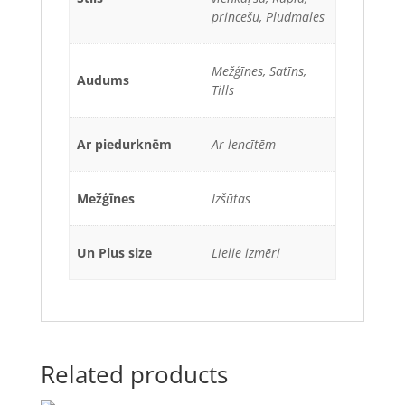
princešu, Pludmales
Mežģīnes, Satīns,
Audums
Tills
Ar piedurknēm
Ar lencītēm
Mežģīnes
Izšūtas
Un Plus size
Lielie izmēri
Related products