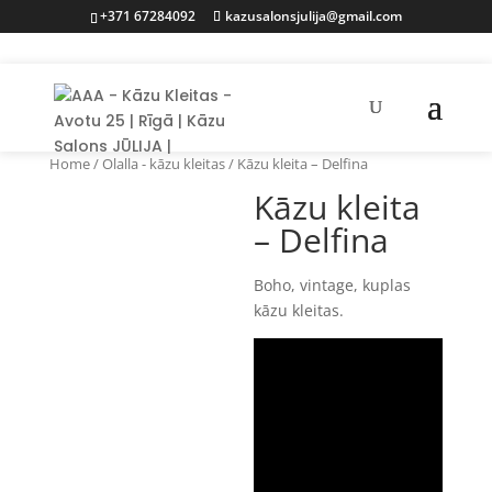
+371 67284092
kazusalonsjulija@gmail.com
Home
/
Olalla - kāzu kleitas
/ Kāzu kleita – Delfina
Kāzu kleita
– Delfina
Boho, vintage, kuplas
kāzu kleitas.