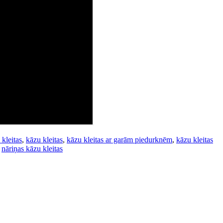
kleitas
,
kāzu kleitas
,
kāzu kleitas ar garām piedurknēm
,
kāzu kleitas
,
nāriņas kāzu kleitas