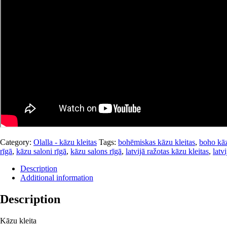
Category:
Olalla - kāzu kleitas
Tags:
bohēmiskas kāzu kleitas
,
boho kāz
rīgā
,
kāzu saloni rīgā
,
kāzu salons rīgā
,
latvijā ražotas kāzu kleitas
,
latv
Description
Additional information
Description
Kāzu kleita