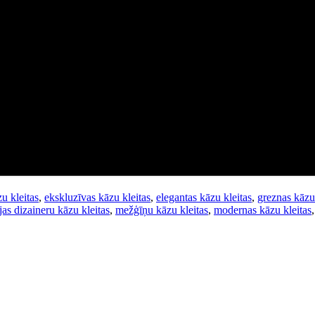
u kleitas
,
ekskluzīvas kāzu kleitas
,
elegantas kāzu kleitas
,
greznas kāzu 
ijas dizaineru kāzu kleitas
,
mežģīņu kāzu kleitas
,
modernas kāzu kleitas