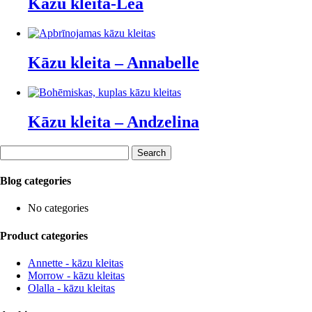
Kāzu kleita-Lea
Kāzu kleita – Annabelle
Kāzu kleita – Andzelina
Search
for:
Blog categories
No categories
Product categories
Annette - kāzu kleitas
Morrow - kāzu kleitas
Olalla - kāzu kleitas