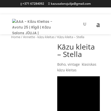
+371 67284092
kazusalonsjulija@gmail.com
Home
/
Annette - kāzu kleitas
/ Kāzu kleita – Stella
Kāzu kleita
– Stella
Boho, vintage klasiskas
kāzu kleitas