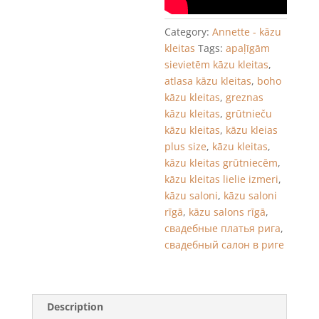
Category:
Annette - kāzu
kleitas
Tags:
apaļīgām
sievietēm kāzu kleitas
,
atlasa kāzu kleitas
,
boho
kāzu kleitas
,
greznas
kāzu kleitas
,
grūtnieču
kāzu kleitas
,
kāzu kleias
plus size
,
kāzu kleitas
,
kāzu kleitas grūtniecēm
,
kāzu kleitas lielie izmeri
,
kāzu saloni
,
kāzu saloni
rīgā
,
kāzu salons rīgā
,
свадебные платья рига
,
свадебный салон в риге
Description